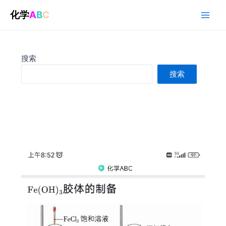
跳
化学
A
B
C
至
Main
内
容
Men
搜索
搜索