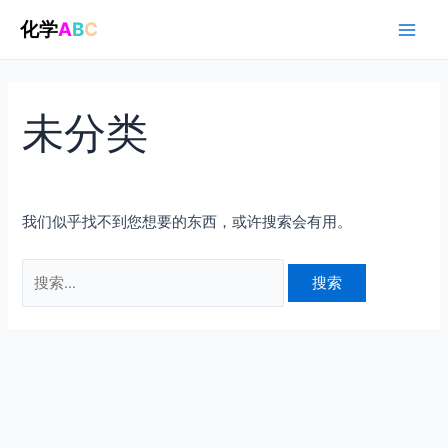
跳
化学
A
B
C
至
Main
内
容
Men
未分类
我们似乎找不到您想要的东西，或许搜索会有用。
搜
索：