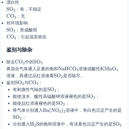
漂白性
：有，不稳定
：无
对环境影响
：形成酸雨
：引起温室效应
鉴别与除杂
除去
中的
将混合气体通入足量的饱和
溶液或酸性
溶液，再通过品红溶液看
是否除尽。
鉴别
与
：
有刺激性气味的是
；
能使溴水、酸性高锰酸钾溶液褪色的是
；
能使品红溶液褪色的是
；
将气体分别通入
溶液中，有白色沉淀产生的是
；
分别通入
的饱和溶液中，有淡黄色沉淀产生的是