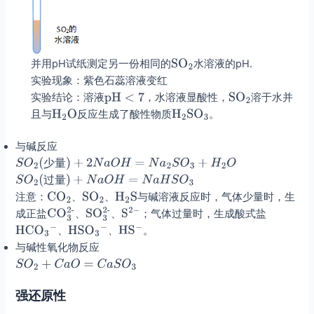
并用pH试纸测定另一份相同的
水溶液的pH.
实验现象：紫色石蕊溶液变红
实验结论：溶液
，水溶液显酸性，
溶于水并
且与
反应生成了酸性物质
。
与碱反应
少
量
过
量
注意：
、
、
与碱溶液反应时，气体少量时，生
成正盐
、
、
；气体过量时，生成酸式盐
、
、
。
与碱性氧化物反应
强还原性