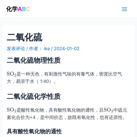
跳
化学
A
B
C
至
Main
内
容
Men
二氧化硫
发表评论
/ 作者：
ike
/
2024-01-02
二氧化硫物理性质
是一种无色，有刺激性气味的有毒气体，密度比空气
大，易溶于水（ 1:40）。
二氧化硫化学性质
是酸性氧化物，具有酸性氧化物的通性，且
中硫元
素化合价为+4，是中间价态，故既有氧化性，也有还原性。
具有酸性氧化物的通性