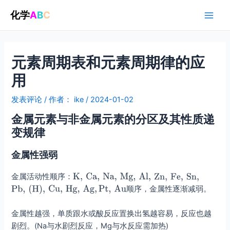
跳
化学
A
B
C
至
Main
内
容
Men
元素周期表和元素周期律的应
用
发表评论
/ 作者：
ike
/
2024-01-02
金属元素与非金属元素的分区及其性质递
变规律
金属性强弱
金属活动性顺序：
​顺序，金属性逐渐减弱。
金属性越强，单质跟水或酸反应置换出氢越容易，反应也越
剧烈。(Na与水剧烈反应，Mg与水反应需加热)