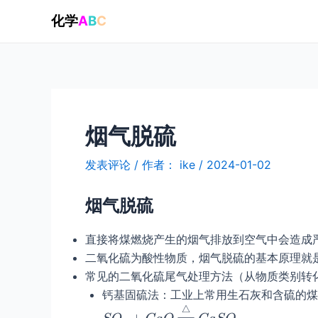
跳
化学
A
B
C
至
内
容
烟气脱硫
发表评论
/ 作者：
ike
/
2024-01-02
烟气脱硫
直接将煤燃烧产生的烟气排放到空气中会造成
二氧化硫为酸性物质，烟气脱硫的基本原理就
常见的二氧化硫尾气处理方法（从物质类别转
钙基固硫法：工业上常用生石灰和含硫的煤