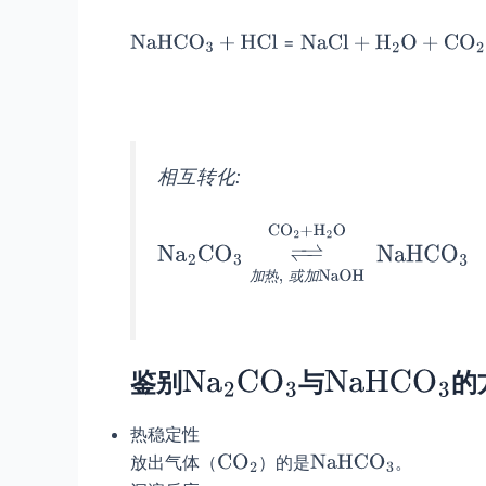
=
相互转化:
加
热
或
加
鉴别
与
的
热稳定性
放出气体（
）的是
。