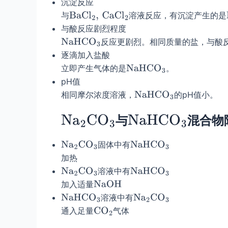
沉淀反应
与
溶液反应，有沉淀产生的是
与酸反应剧烈程度
反应更剧烈。相同质量的盐，与酸
逐滴加入盐酸
立即产生气体的是
。
pH值
相同摩尔浓度溶液，
的pH值小。
与
混合物
固体中有
加热
溶液中有
加入适量
溶液中有
通入足量
气体