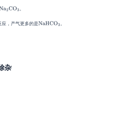
。
反应，产气更多的是
。
除杂