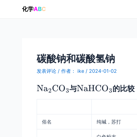
跳
化学
A
B
C
至
内
容
碳酸钠和碳酸氢钠
发表评论
/ 作者：
ike
/
2024-01-02
与
的比较
俗名
纯碱，苏打
白色粉末