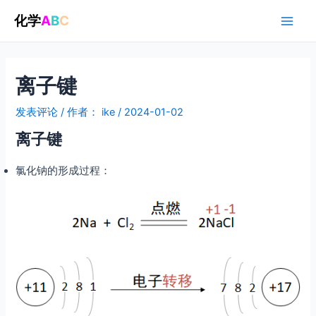
跳
化学
A
B
C
至
Main
内
容
Men
离子键
发表评论
/ 作者：
ike
/
2024-01-02
离子键
氯化钠的形成过程：