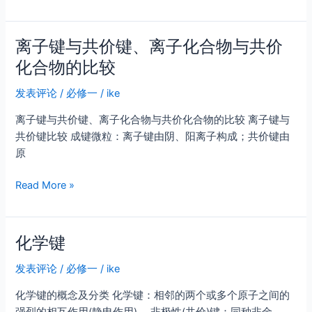
质
子
变
结
化
离子键与共价键、离子化合物与共价
构
过
的
化合物的比较
程
判
中
发表评论
/
必修一
/
ike
断
化
方
离子键与共价键、离子化合物与共价化合物的比较 离子键与
学
法
共价键比较 成键微粒：离子键由阴、阳离子构成；共价键由
键
原
的
变
离
Read More »
化
子
键
与
化学键
共
价
发表评论
/
必修一
/
ike
键、
化学键的概念及分类 化学键：相邻的两个或多个原子之间的
离
强烈的相互作用(静电作用)。 非极性(共价)键：同种非金