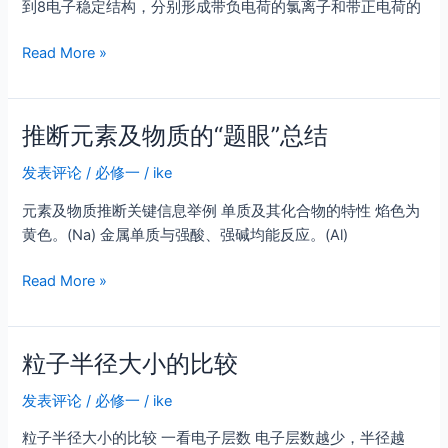
到8电子稳定结构，分别形成带负电荷的氯离子和带正电荷的
离
Read More »
子
键
推断元素及物质的“题眼”总结
发表评论
/
必修一
/
ike
元素及物质推断关键信息举例 单质及其化合物的特性 焰色为
黄色。(Na) 金属单质与强酸、强碱均能反应。(Al)
推
Read More »
断
元
素
粒子半径大小的比较
及
物
发表评论
/
必修一
/
ike
质
粒子半径大小的比较 一看电子层数 电子层数越少，半径越
的