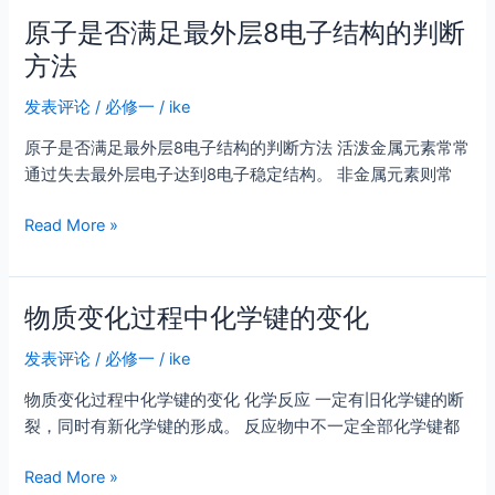
作
原子是否满足最外层8电子结构的判断
用
方法
力、
氢
发表评论
/
必修一
/
ike
键
原子是否满足最外层8电子结构的判断方法 活泼金属元素常常
通过失去最外层电子达到8电子稳定结构。 非金属元素则常
原
Read More »
子
是
否
物质变化过程中化学键的变化
满
足
发表评论
/
必修一
/
ike
最
物质变化过程中化学键的变化 化学反应 一定有旧化学键的断
外
裂，同时有新化学键的形成。 反应物中不一定全部化学键都
层
8
物
Read More »
电