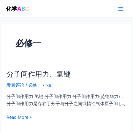
跳
化学
A
B
C
至
Main
内
容
Men
必修一
分子间作用力、氢键
发表评论
/
必修一
/
ike
分子间作用力 氢键 分子间作用力 分子间作用力(范德华力)：
分子间作用力是存在于分子与分子之间或惰性气体原子间 […]
分
Read More »
子
间