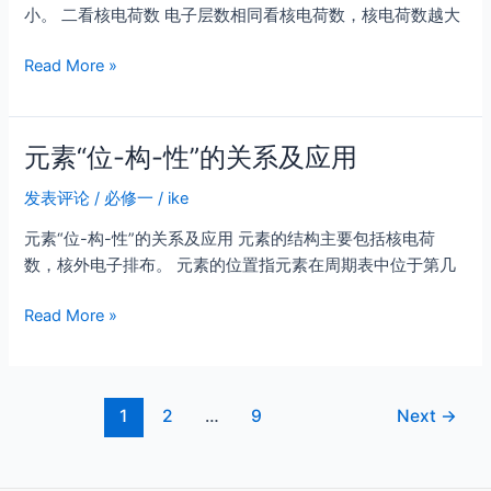
小。 二看核电荷数 电子层数相同看核电荷数，核电荷数越大
“题
眼”
粒
Read More »
总
子
结
半
径
元素“位-构-性”的关系及应用
大
小
发表评论
/
必修一
/
ike
的
元素“位-构-性”的关系及应用 元素的结构主要包括核电荷
比
数，核外电子排布。 元素的位置指元素在周期表中位于第几
较
元
Read More »
素
“位-
构-
Post
1
2
…
9
Next
→
性”
pagination
的
关