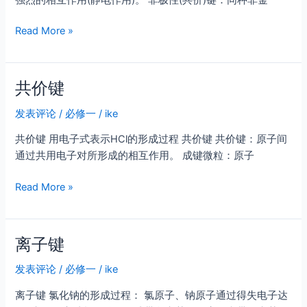
子
化
化
Read More »
合
学
物
键
与
共价键
共
价
发表评论
/
必修一
/
ike
化
合
共价键 用电子式表示HCl的形成过程 共价键 共价键：原子间
物
通过共用电子对所形成的相互作用。 成键微粒：原子
的
共
比
Read More »
价
较
键
离子键
发表评论
/
必修一
/
ike
离子键 氯化钠的形成过程： 氯原子、钠原子通过得失电子达