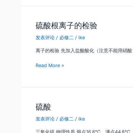
验
态
证
含
硫
硫酸根离子的检验
物
发表评论
/
必修二
/
ike
质
的
离子的检验 先加入盐酸酸化（注意不能用硝酸
转
化
硫
Read More »
酸
根
离
子
的
硫酸
检
发表评论
/
必修二
/
ike
验
三氧化硫 物理性质 熔点16.8℃，沸点44