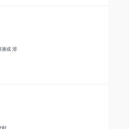
液或 溶
此时