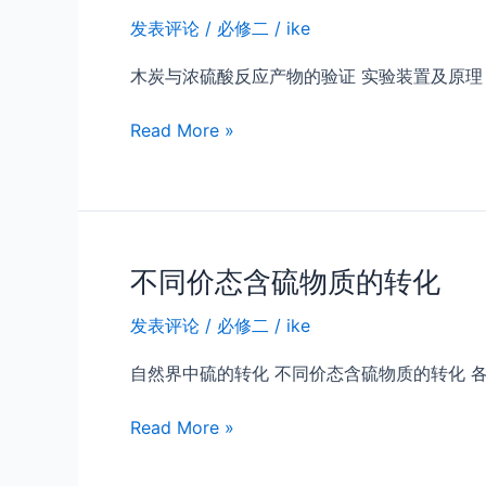
及
发表评论
/
必修二
/
ike
其
盐
木炭与浓硫酸反应产物的验证 实验装置及原理 浓
木
Read More »
炭
与
浓
硫
酸
不同价态含硫物质的转化
反
发表评论
/
必修二
/
ike
应
产
自然界中硫的转化 不同价态含硫物质的转化 各
物
的
不
Read More »
实
同
验
价