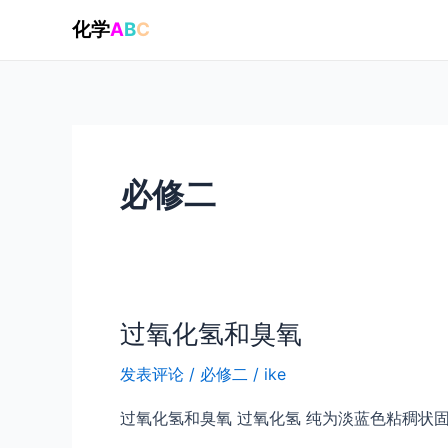
跳
化学
A
B
C
至
内
容
必修二
过氧化氢和臭氧
发表评论
/
必修二
/
ike
过氧化氢和臭氧 过氧化氢 纯为淡蓝色粘稠状