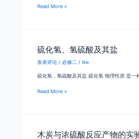
过
Read More »
氧
化
氢
和
臭
硫化氢、氢硫酸及其盐
氧
发表评论
/
必修二
/
ike
硫化氢，氢硫酸及其盐 硫化氢 物理性质 是
硫
Read More »
化
氢、
氢
硫
酸
木炭与浓硫酸反应产物的实