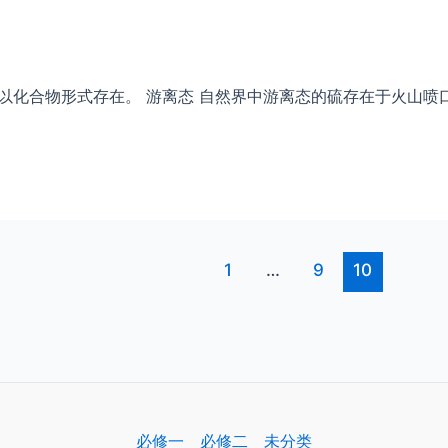
以化合物形式存在。 游离态 自然界中游离态的硫存在于火山喷
1
…
9
10
必修一
必修二
未分类