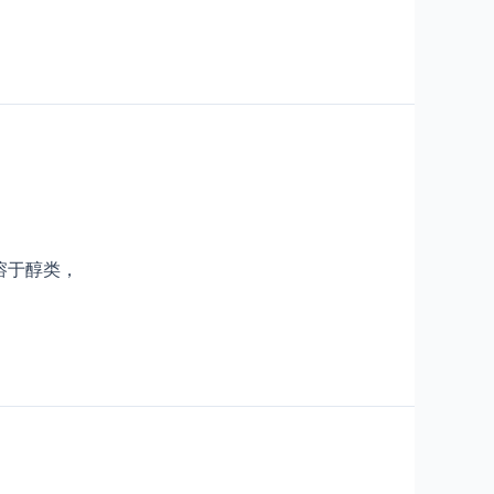
溶于醇类，