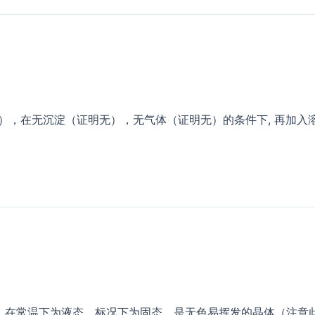
），在无沉淀（证明无），无气体（证明无）的条件下, 再加入溶
.8℃，在常温下为液态，标况下为固态，是无色易挥发的晶体（注意