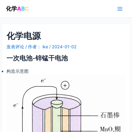
跳
化学
A
B
C
至
Main
内
容
Men
化学电源
发表评论
/ 作者：
ike
/
2024-01-02
一次电池-锌锰干电池
构造示意图